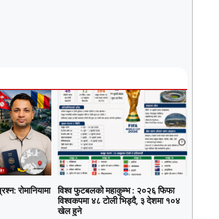
रश्न: रोमानियामा
विश्व फुटबलको महाकुम्भ : २०२६ फिफा
विश्वकपमा ४८ टोली भिड्दै, ३ देशमा १०४
खेल हुने