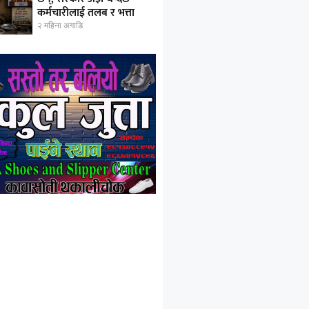
कर्मचारीलाई तलब र भत्ता
२ महिना अगाडि