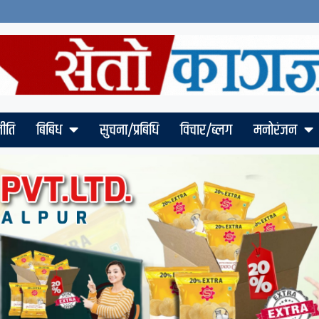
ीति
बिबिध
सुचना/प्रबिधि
विचार/ब्लग
मनोरंजन