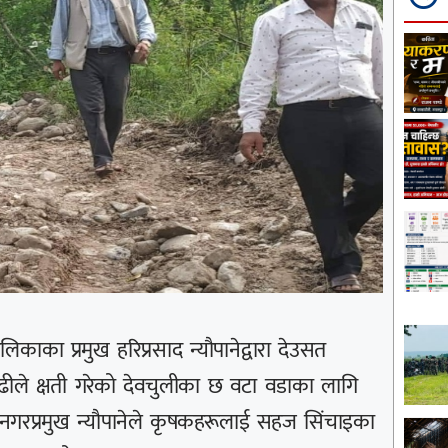
काका प्रमुख हरिप्रसाद न्यौपानेद्वारा देउसत
े क्षती गरेको देवचुलीका छ वटा वडाका लागि
का नगरप्रमुख न्यौपानेले कृषकहरूलाई सहज सिंचाइका