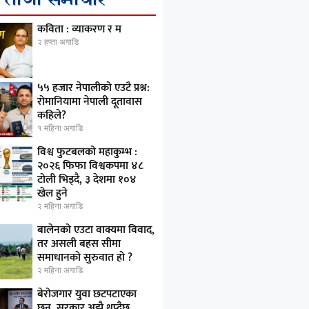
कविता : व्याकरण र म
२ हप्ता अगाडि
५५ हजार नेपालीको एउटै प्रश्न:
रोमानियामा नेपाली दूतावास
कहिले?
१ महिना अगाडि
विश्व फुटबलको महाकुम्भ :
२०२६ फिफा विश्वकपमा ४८
टोली भिड्दै, ३ देशमा १०४
खेल हुने
२ महिना अगाडि
बालेनको एउटा वाक्यमा विवाद,
तर असली बहस सीमा
समाधानको सुरुवात हो ?
२ महिना अगाडि
बेरोजगार युवा छटपटाएका
छन्, सरकार अझै थप्दैछ