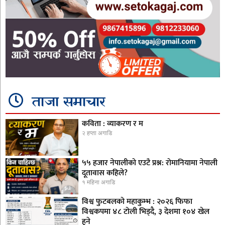
ताजा समाचार
कविता : व्याकरण र म
२ हप्ता अगाडि
५५ हजार नेपालीको एउटै प्रश्न: रोमानियामा नेपाली
दूतावास कहिले?
१ महिना अगाडि
विश्व फुटबलको महाकुम्भ : २०२६ फिफा
विश्वकपमा ४८ टोली भिड्दै, ३ देशमा १०४ खेल
हुने