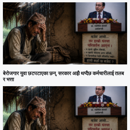
बेरोजगार युवा छटपटाएका छन्, सरकार अझै थप्दैछ कर्मचारीलाई तलब
र भत्ता