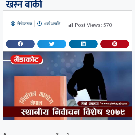
खस्न बाँकी
सेतो कागज
४ वर्ष अगाडि
Post Views:
570