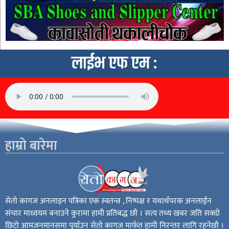
लाईभ एफ एम :
हाम्रो बारेमा
सेतो कागज अनलाइन पत्रिका एक स्वतन्त्र , निष्पक्ष र यथार्थपरक अनलाईन
संचार माध्ययम बनाउने कुरामा हामी प्रतिबद्ध छौ । सत्य तथ्य खबर जति सक्दो
छिटो आमजनमानसमा पुर्याउन सेतो कागज मार्फत हामी निरन्तर लागि रहनेछौ ।