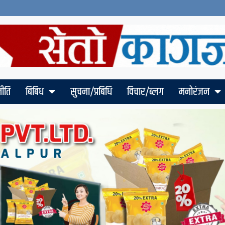
ीति
बिबिध
सुचना/प्रबिधि
विचार/ब्लग
मनोरंजन