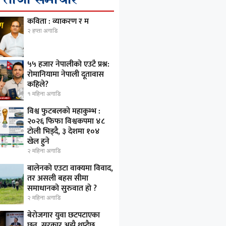
कविता : व्याकरण र म
२ हप्ता अगाडि
५५ हजार नेपालीको एउटै प्रश्न:
रोमानियामा नेपाली दूतावास
कहिले?
१ महिना अगाडि
विश्व फुटबलको महाकुम्भ :
२०२६ फिफा विश्वकपमा ४८
टोली भिड्दै, ३ देशमा १०४
खेल हुने
२ महिना अगाडि
बालेनको एउटा वाक्यमा विवाद,
तर असली बहस सीमा
समाधानको सुरुवात हो ?
२ महिना अगाडि
बेरोजगार युवा छटपटाएका
छन्, सरकार अझै थप्दैछ