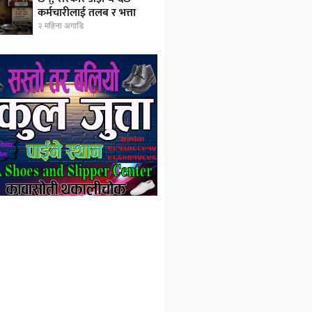
कर्मचारीलाई तलब र भत्ता
२ महिना अगाडि