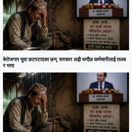
बेरोजगार युवा छटपटाएका छन्, सरकार अझै थप्दैछ कर्मचारीलाई तलब
र भत्ता