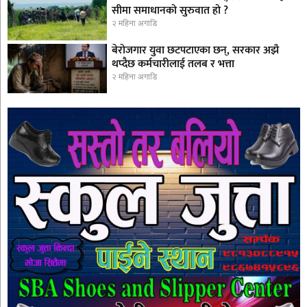
सीमा समाधानको सुरुवात हो ?
२ महिना अगाडि
बेरोजगार युवा छटपटाएका छन्, सरकार अझै
थप्दैछ कर्मचारीलाई तलब र भत्ता
२ महिना अगाडि