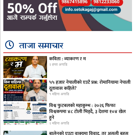
ताजा समाचार
कविता : व्याकरण र म
२ हप्ता अगाडि
५५ हजार नेपालीको एउटै प्रश्न: रोमानियामा नेपाली
दूतावास कहिले?
१ महिना अगाडि
विश्व फुटबलको महाकुम्भ : २०२६ फिफा
विश्वकपमा ४८ टोली भिड्दै, ३ देशमा १०४ खेल
हुने
२ महिना अगाडि
बालेनको एउटा वाक्यमा विवाद, तर असली बहस