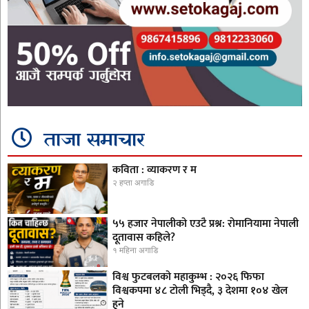
ताजा समाचार
कविता : व्याकरण र म
२ हप्ता अगाडि
५५ हजार नेपालीको एउटै प्रश्न: रोमानियामा नेपाली
दूतावास कहिले?
१ महिना अगाडि
विश्व फुटबलको महाकुम्भ : २०२६ फिफा
विश्वकपमा ४८ टोली भिड्दै, ३ देशमा १०४ खेल
हुने