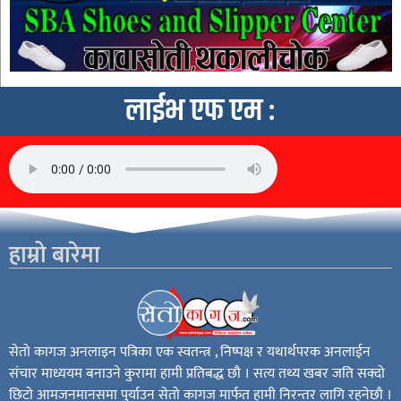
लाईभ एफ एम :
हाम्रो बारेमा
सेतो कागज अनलाइन पत्रिका एक स्वतन्त्र , निष्पक्ष र यथार्थपरक अनलाईन
संचार माध्ययम बनाउने कुरामा हामी प्रतिबद्ध छौ । सत्य तथ्य खबर जति सक्दो
छिटो आमजनमानसमा पुर्याउन सेतो कागज मार्फत हामी निरन्तर लागि रहनेछौ ।