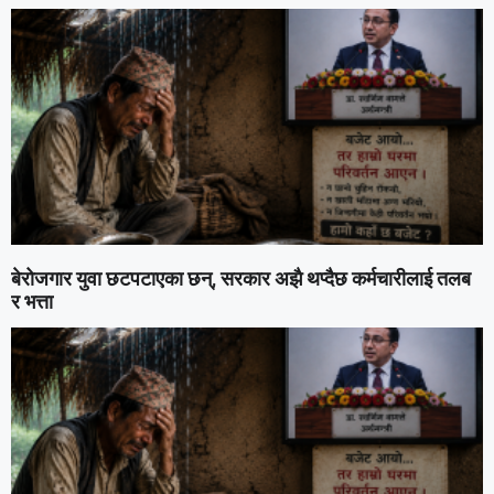
बेरोजगार युवा छटपटाएका छन्, सरकार अझै थप्दैछ कर्मचारीलाई तलब
र भत्ता