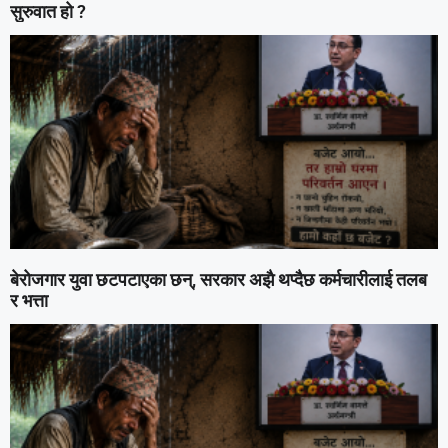
सुरुवात हो ?
बेरोजगार युवा छटपटाएका छन्, सरकार अझै थप्दैछ कर्मचारीलाई तलब
र भत्ता