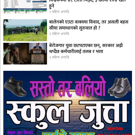
विश्वकपमा ४८ टोली भिड्दै, ३ देशमा १०४ खेल
हुने
२ महिना अगाडि
बालेनको एउटा वाक्यमा विवाद, तर असली बहस
सीमा समाधानको सुरुवात हो ?
२ महिना अगाडि
बेरोजगार युवा छटपटाएका छन्, सरकार अझै
थप्दैछ कर्मचारीलाई तलब र भत्ता
२ महिना अगाडि