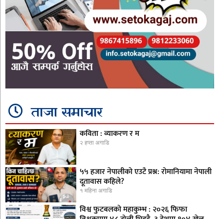
ताजा समाचार
कविता : व्याकरण र म
२ हप्ता अगाडि
५५ हजार नेपालीको एउटै प्रश्न: रोमानियामा नेपाली
दूतावास कहिले?
१ महिना अगाडि
विश्व फुटबलको महाकुम्भ : २०२६ फिफा