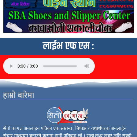
लाईभ एफ एम :
हाम्रो बारेमा
सेतो कागज अनलाइन पत्रिका एक स्वतन्त्र , निष्पक्ष र यथार्थपरक अनलाईन
संचार माध्ययम बनाउने कुरामा हामी प्रतिबद्ध छौ । सत्य तथ्य खबर जति सक्दो