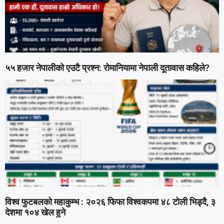
५५ हजार नेपालीको एउटै प्रश्न: रोमानियामा नेपाली दूतावास कहिले?
विश्व फुटबलको महाकुम्भ : २०२६ फिफा विश्वकपमा ४८ टोली भिड्दै, ३
देशमा १०४ खेल हुने