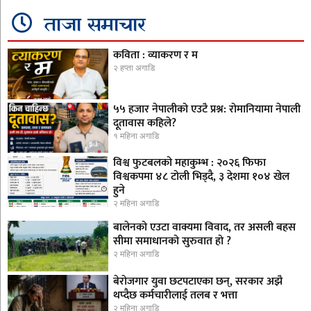
ताजा समाचार
कविता : व्याकरण र म
२ हप्ता अगाडि
५५ हजार नेपालीको एउटै प्रश्न: रोमानियामा नेपाली
दूतावास कहिले?
१ महिना अगाडि
विश्व फुटबलको महाकुम्भ : २०२६ फिफा
विश्वकपमा ४८ टोली भिड्दै, ३ देशमा १०४ खेल
हुने
२ महिना अगाडि
बालेनको एउटा वाक्यमा विवाद, तर असली बहस
सीमा समाधानको सुरुवात हो ?
२ महिना अगाडि
बेरोजगार युवा छटपटाएका छन्, सरकार अझै
थप्दैछ कर्मचारीलाई तलब र भत्ता
२ महिना अगाडि