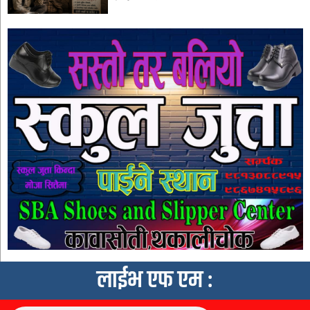
लाईभ एफ एम :