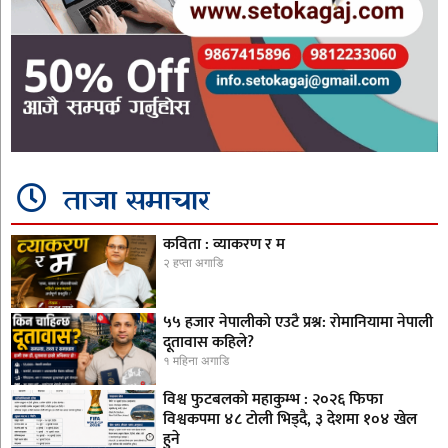
ताजा समाचार
कविता : व्याकरण र म
२ हप्ता अगाडि
५५ हजार नेपालीको एउटै प्रश्न: रोमानियामा नेपाली
दूतावास कहिले?
१ महिना अगाडि
विश्व फुटबलको महाकुम्भ : २०२६ फिफा
विश्वकपमा ४८ टोली भिड्दै, ३ देशमा १०४ खेल
हुने