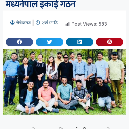
मध्यनेपाल इकाई गठन
सेतो कागज
२ वर्ष अगाडि
Post Views:
583