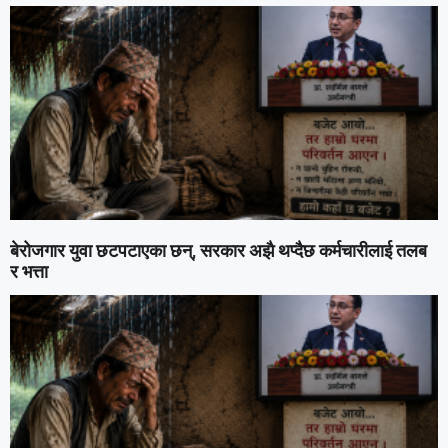
बेरोजगार युवा छटपटाएका छन्, सरकार अझै थप्दैछ कर्मचारीलाई तलब
र भत्ता