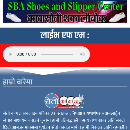
लाईभ एफ एम :
हाम्रो बारेमा
सेतो कागज अनलाइन पत्रिका एक स्वतन्त्र , निष्पक्ष र यथार्थपरक अनलाईन
संचार माध्ययम बनाउने कुरामा हामी प्रतिबद्ध छौ । सत्य तथ्य खबर जति सक्दो
छिटो आमजनमानसमा पुर्याउन सेतो कागज मार्फत हामी निरन्तर लागि रहनेछौ ।