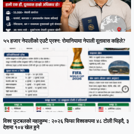
५५ हजार नेपालीको एउटै प्रश्न: रोमानियामा नेपाली दूतावास कहिले?
विश्व फुटबलको महाकुम्भ : २०२६ फिफा विश्वकपमा ४८ टोली भिड्दै, ३
देशमा १०४ खेल हुने