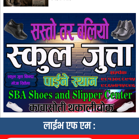
लाईभ एफ एम :