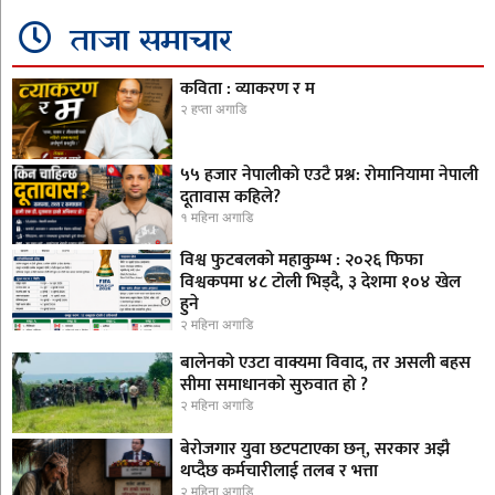
ताजा समाचार
कविता : व्याकरण र म
२ हप्ता अगाडि
५५ हजार नेपालीको एउटै प्रश्न: रोमानियामा नेपाली
दूतावास कहिले?
१ महिना अगाडि
विश्व फुटबलको महाकुम्भ : २०२६ फिफा
विश्वकपमा ४८ टोली भिड्दै, ३ देशमा १०४ खेल
हुने
२ महिना अगाडि
बालेनको एउटा वाक्यमा विवाद, तर असली बहस
सीमा समाधानको सुरुवात हो ?
२ महिना अगाडि
बेरोजगार युवा छटपटाएका छन्, सरकार अझै
थप्दैछ कर्मचारीलाई तलब र भत्ता
२ महिना अगाडि