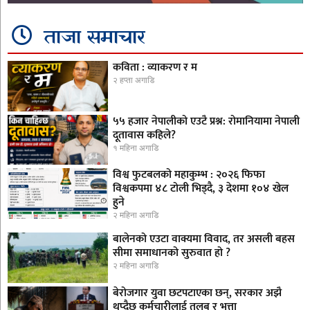
ताजा समाचार
कविता : व्याकरण र म
२ हप्ता अगाडि
५५ हजार नेपालीको एउटै प्रश्न: रोमानियामा नेपाली
दूतावास कहिले?
१ महिना अगाडि
विश्व फुटबलको महाकुम्भ : २०२६ फिफा
विश्वकपमा ४८ टोली भिड्दै, ३ देशमा १०४ खेल
हुने
२ महिना अगाडि
बालेनको एउटा वाक्यमा विवाद, तर असली बहस
सीमा समाधानको सुरुवात हो ?
२ महिना अगाडि
बेरोजगार युवा छटपटाएका छन्, सरकार अझै
थप्दैछ कर्मचारीलाई तलब र भत्ता