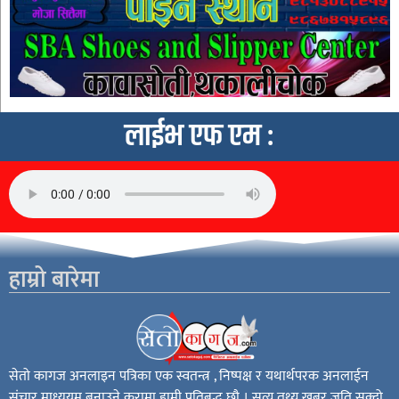
लाईभ एफ एम :
हाम्रो बारेमा
सेतो कागज अनलाइन पत्रिका एक स्वतन्त्र , निष्पक्ष र यथार्थपरक अनलाईन
संचार माध्ययम बनाउने कुरामा हामी प्रतिबद्ध छौ । सत्य तथ्य खबर जति सक्दो