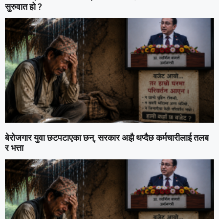
सुरुवात हो ?
बेरोजगार युवा छटपटाएका छन्, सरकार अझै थप्दैछ कर्मचारीलाई तलब
र भत्ता