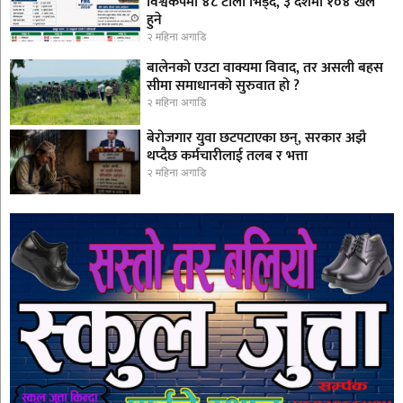
विश्वकपमा ४८ टोली भिड्दै, ३ देशमा १०४ खेल
हुने
२ महिना अगाडि
बालेनको एउटा वाक्यमा विवाद, तर असली बहस
सीमा समाधानको सुरुवात हो ?
२ महिना अगाडि
बेरोजगार युवा छटपटाएका छन्, सरकार अझै
थप्दैछ कर्मचारीलाई तलब र भत्ता
२ महिना अगाडि