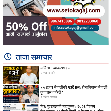
ताजा समाचार
कविता : व्याकरण र म
२ हप्ता अगाडि
५५ हजार नेपालीको एउटै प्रश्न: रोमानियामा नेपाली
दूतावास कहिले?
१ महिना अगाडि
विश्व फुटबलको महाकुम्भ : २०२६ फिफा