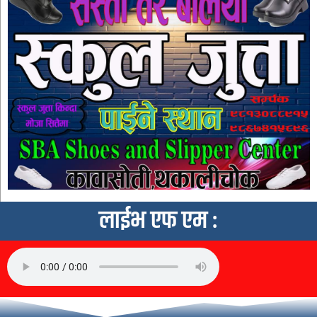
लाईभ एफ एम :