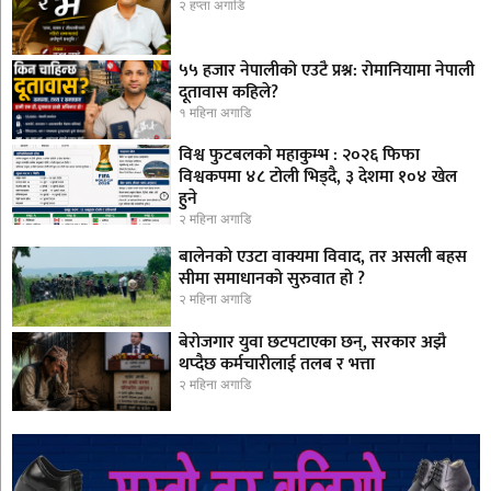
२ हप्ता अगाडि
५५ हजार नेपालीको एउटै प्रश्न: रोमानियामा नेपाली
दूतावास कहिले?
१ महिना अगाडि
विश्व फुटबलको महाकुम्भ : २०२६ फिफा
विश्वकपमा ४८ टोली भिड्दै, ३ देशमा १०४ खेल
हुने
२ महिना अगाडि
बालेनको एउटा वाक्यमा विवाद, तर असली बहस
सीमा समाधानको सुरुवात हो ?
२ महिना अगाडि
बेरोजगार युवा छटपटाएका छन्, सरकार अझै
थप्दैछ कर्मचारीलाई तलब र भत्ता
२ महिना अगाडि