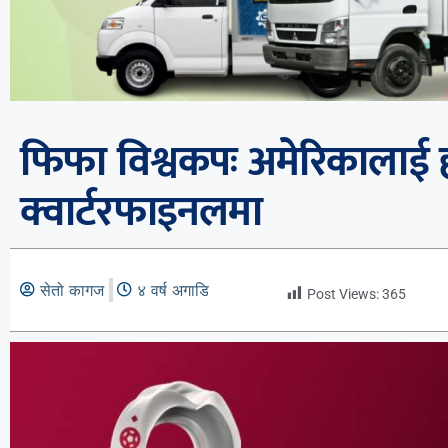
फिफा विश्वकपः अमेरिकालाई हरा
क्वार्टरफाइनलमा
सेतो कागज
४ वर्ष अगाडि
Post Views:
365