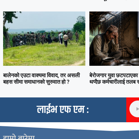
बालेनको एउटा वाक्यमा विवाद, तर असली
बेरोजगार युवा छटपटाएका
बहस सीमा समाधानको सुरुवात हो ?
थप्दैछ कर्मचारीलाई तलब र 
लाईभ एफ एम :
हाम्रो बारेमा