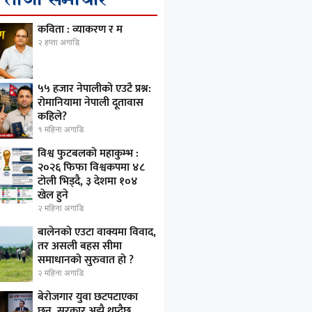
कविता : व्याकरण र म
२ हप्ता अगाडि
५५ हजार नेपालीको एउटै प्रश्न:
रोमानियामा नेपाली दूतावास
कहिले?
१ महिना अगाडि
विश्व फुटबलको महाकुम्भ :
२०२६ फिफा विश्वकपमा ४८
टोली भिड्दै, ३ देशमा १०४
खेल हुने
२ महिना अगाडि
बालेनको एउटा वाक्यमा विवाद,
तर असली बहस सीमा
समाधानको सुरुवात हो ?
२ महिना अगाडि
बेरोजगार युवा छटपटाएका
छन्, सरकार अझै थप्दैछ