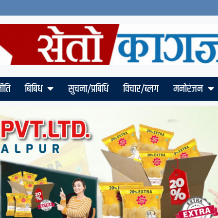
ीति
बिबिध
सुचना/प्रबिधि
विचार/ब्लग
मनोरंजन