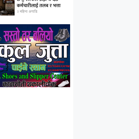
कर्मचारीलाई तलब र भत्ता
२ महिना अगाडि