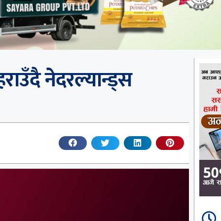
उँदै नेदरल्यान्ड्स