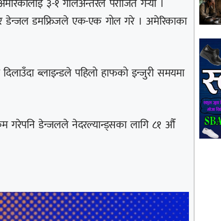
अमेरिकालाई ३-१ गोलअन्तरले पराजित गर्‍यो ।
ड र डेन्जल डमफ्रिजले एक-एक गोल गरे । अमेरिकाका
ा दिलाउँदा ब्लाइन्डले पहिलो हाफको इन्जुरी समयमा
 गरेपनि डेन्जलले नेदरल्यान्ड्सका लागि ८१ औँ