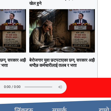
खेल हुने
 छन्, सरकार अझै
बेरोजगार युवा छटपटाएका छन्, सरकार अझै
भत्ता
थप्दैछ कर्मचारीलाई तलब र भत्ता
लिंकहरु
सम्पर्क
हाम्र