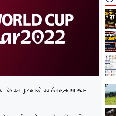
िफा विश्वकप फुटबलको क्वार्टरफाइनलमा स्थान