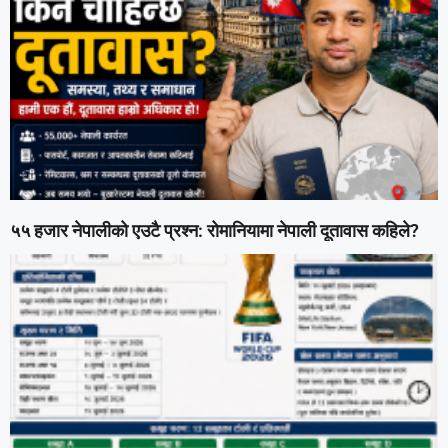
५५ हजार नेपालीको एउटै प्रश्न: रोमानियामा नेपाली दूतावास कहिले?