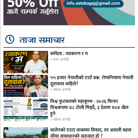
ताजा समाचार
कविता : व्याकरण र म
२ हप्ता अगाडि
५५ हजार नेपालीको एउटै प्रश्न: रोमानियामा नेपाली
दूतावास कहिले?
१ महिना अगाडि
विश्व फुटबलको महाकुम्भ : २०२६ फिफा
विश्वकपमा ४८ टोली भिड्दै, ३ देशमा १०४ खेल
हुने
२ महिना अगाडि
बालेनको एउटा वाक्यमा विवाद, तर असली बहस
सीमा समाधानको सुरुवात हो ?