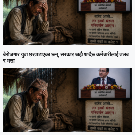
बेरोजगार युवा छटपटाएका छन्, सरकार अझै थप्दैछ कर्मचारीलाई तलब
र भत्ता