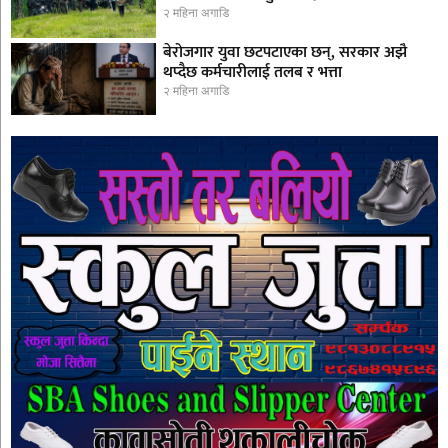
२ महिना अगाडि
बेरोजगार युवा छटपटाएका छन्, सरकार अझै
थप्दैछ कर्मचारीलाई तलब र भत्ता
२ महिना अगाडि