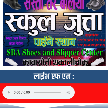
लाईभ एफ एम :