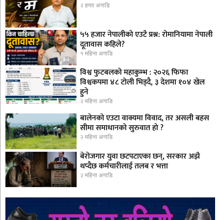
२ हप्ता अगाडि
५५ हजार नेपालीको एउटै प्रश्न: रोमानियामा नेपाली
दूतावास कहिले?
१ महिना अगाडि
विश्व फुटबलको महाकुम्भ : २०२६ फिफा
विश्वकपमा ४८ टोली भिड्दै, ३ देशमा १०४ खेल
हुने
२ महिना अगाडि
बालेनको एउटा वाक्यमा विवाद, तर असली बहस
सीमा समाधानको सुरुवात हो ?
२ महिना अगाडि
बेरोजगार युवा छटपटाएका छन्, सरकार अझै
थप्दैछ कर्मचारीलाई तलब र भत्ता
२ महिना अगाडि