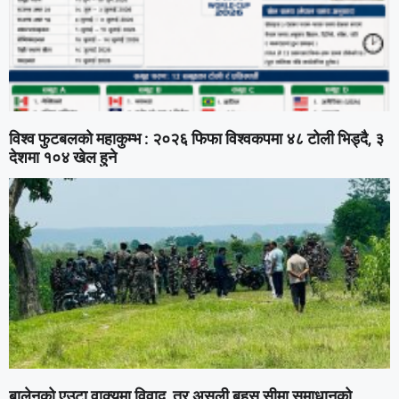
विश्व फुटबलको महाकुम्भ : २०२६ फिफा विश्वकपमा ४८ टोली भिड्दै, ३
देशमा १०४ खेल हुने
बालेनको एउटा वाक्यमा विवाद, तर असली बहस सीमा समाधानको