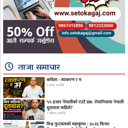
ताजा समाचार
कविता : व्याकरण र म
२ हप्ता अगाडि
५५ हजार नेपालीको एउटै प्रश्न: रोमानियामा नेपाली
दूतावास कहिले?
१ महिना अगाडि
विश्व फुटबलको महाकुम्भ : २०२६ फिफा