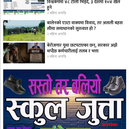
विश्वकपमा ४८ टोली भिड्दै, ३ देशमा १०४ खेल
हुने
२ महिना अगाडि
बालेनको एउटा वाक्यमा विवाद, तर असली बहस
सीमा समाधानको सुरुवात हो ?
२ महिना अगाडि
बेरोजगार युवा छटपटाएका छन्, सरकार अझै
थप्दैछ कर्मचारीलाई तलब र भत्ता
२ महिना अगाडि