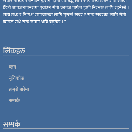
संचार माध्ययम बनाउने कुरामा हामी प्रतिबद्ध छौ । सत्य तथ्य खबर जति सक्दो
छिटो आमजनमानसमा पुर्याउन सेतो कागज मार्फत हामी निरन्तर लागि रहनेछौ ।
सत्य तथ्य र निष्पक्ष समाचारका लागि तुरुन्तै खबर र सत्य खबरका लागि सेतो
कागज सधै सत्य रुपमा अघि बढ्नेछ । “
लिंकहरु
ब्लग
युनिकोड
हाम्रो बारेमा
सम्पर्क
सम्पर्क