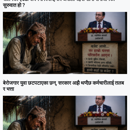
सुरुवात हो ?
बेरोजगार युवा छटपटाएका छन्, सरकार अझै थप्दैछ कर्मचारीलाई तलब
र भत्ता