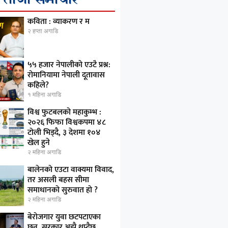
कविता : व्याकरण र म
२ हप्ता अगाडि
५५ हजार नेपालीको एउटै प्रश्न:
रोमानियामा नेपाली दूतावास
कहिले?
१ महिना अगाडि
विश्व फुटबलको महाकुम्भ :
२०२६ फिफा विश्वकपमा ४८
टोली भिड्दै, ३ देशमा १०४
खेल हुने
२ महिना अगाडि
बालेनको एउटा वाक्यमा विवाद,
तर असली बहस सीमा
समाधानको सुरुवात हो ?
२ महिना अगाडि
बेरोजगार युवा छटपटाएका
छन्, सरकार अझै थप्दैछ