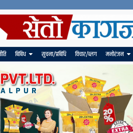
ीति
बिबिध
सुचना/प्रबिधि
विचार/ब्लग
मनोरंजन