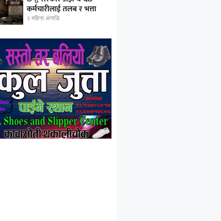
कर्मचारीलाई तलब र भत्ता
२ महिना अगाडि