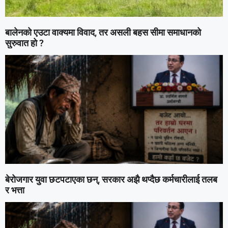
बालेनको एउटा वाक्यमा विवाद, तर असली बहस सीमा समाधानको
सुरुवात हो ?
बेरोजगार युवा छटपटाएका छन्, सरकार अझै थप्दैछ कर्मचारीलाई तलब
र भत्ता