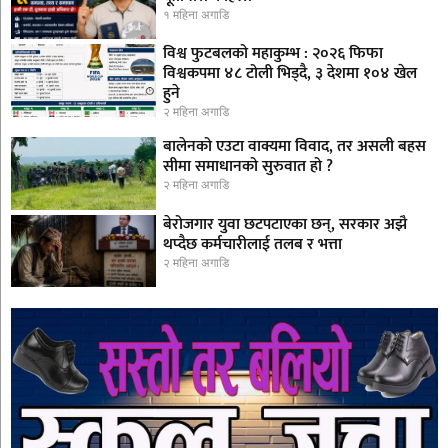
१ महिना अगाडि
विश्व फुटबलको महाकुम्भ : २०२६ फिफा
विश्वकपमा ४८ टोली भिड्दै, ३ देशमा १०४ खेल
हुने
२ महिना अगाडि
बालेनको एउटा वाक्यमा विवाद, तर असली बहस
सीमा समाधानको सुरुवात हो ?
२ महिना अगाडि
बेरोजगार युवा छटपटाएका छन्, सरकार अझै
थप्दैछ कर्मचारीलाई तलब र भत्ता
२ महिना अगाडि