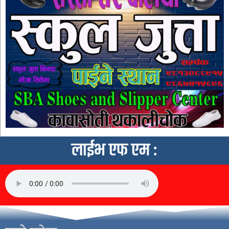
लाईभ एफ एम :