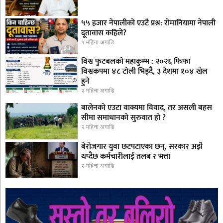
५५ हजार नेपालीको एउटै प्रश्न: रोमानियामा नेपाली
दूतावास कहिले?
१ महिना अगाडि
विश्व फुटबलको महाकुम्भ : २०२६ फिफा
विश्वकपमा ४८ टोली भिड्दै, ३ देशमा १०४ खेल
हुने
२ महिना अगाडि
बालेनको एउटा वाक्यमा विवाद, तर असली बहस
सीमा समाधानको सुरुवात हो ?
२ महिना अगाडि
बेरोजगार युवा छटपटाएका छन्, सरकार अझै
थप्दैछ कर्मचारीलाई तलब र भत्ता
२ महिना अगाडि