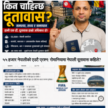
५५ हजार नेपालीको एउटै प्रश्न: रोमानियामा नेपाली दूतावास कहिले?