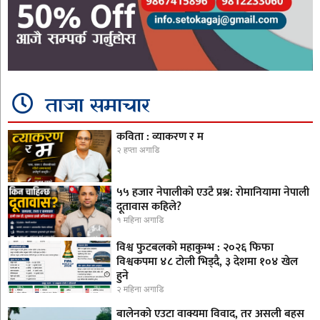
ताजा समाचार
कविता : व्याकरण र म
२ हप्ता अगाडि
५५ हजार नेपालीको एउटै प्रश्न: रोमानियामा नेपाली
दूतावास कहिले?
१ महिना अगाडि
विश्व फुटबलको महाकुम्भ : २०२६ फिफा
विश्वकपमा ४८ टोली भिड्दै, ३ देशमा १०४ खेल
हुने
२ महिना अगाडि
बालेनको एउटा वाक्यमा विवाद, तर असली बहस