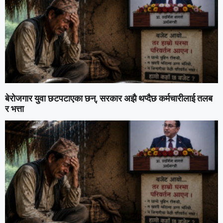
बेरोजगार युवा छटपटाएका छन्, सरकार अझै थप्दैछ कर्मचारीलाई तलब
र भत्ता