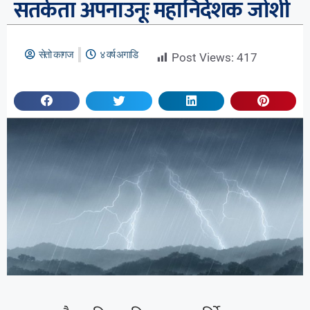
सतर्कता अपनाउनूः महानिर्देशक जोशी
सेतो कागज
४ वर्ष अगाडि
Post Views:
417