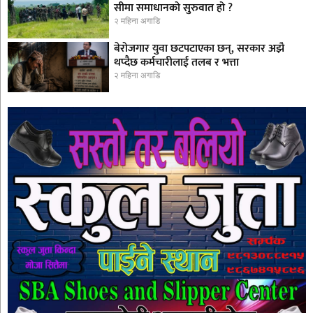
सीमा समाधानको सुरुवात हो ?
२ महिना अगाडि
बेरोजगार युवा छटपटाएका छन्, सरकार अझै
थप्दैछ कर्मचारीलाई तलब र भत्ता
२ महिना अगाडि