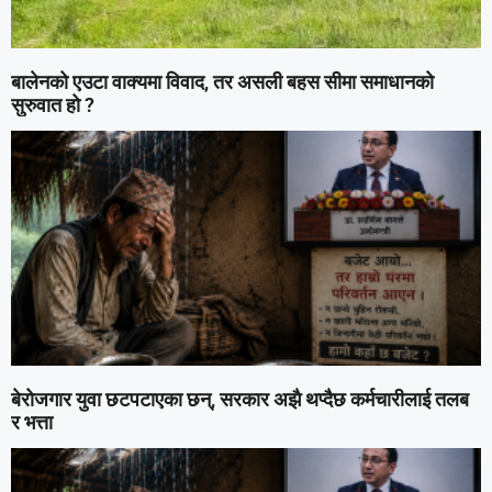
बालेनको एउटा वाक्यमा विवाद, तर असली बहस सीमा समाधानको
सुरुवात हो ?
बेरोजगार युवा छटपटाएका छन्, सरकार अझै थप्दैछ कर्मचारीलाई तलब
र भत्ता