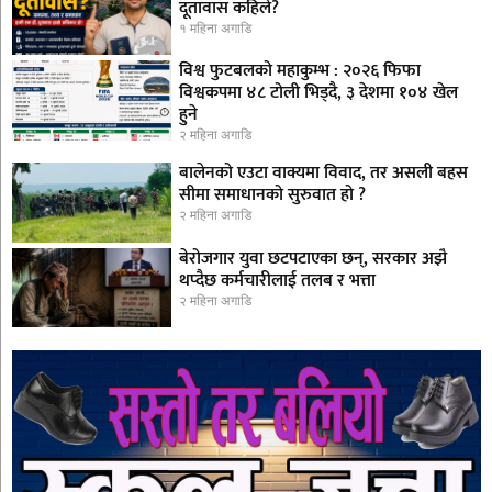
दूतावास कहिले?
१ महिना अगाडि
विश्व फुटबलको महाकुम्भ : २०२६ फिफा
विश्वकपमा ४८ टोली भिड्दै, ३ देशमा १०४ खेल
हुने
२ महिना अगाडि
बालेनको एउटा वाक्यमा विवाद, तर असली बहस
सीमा समाधानको सुरुवात हो ?
२ महिना अगाडि
बेरोजगार युवा छटपटाएका छन्, सरकार अझै
थप्दैछ कर्मचारीलाई तलब र भत्ता
२ महिना अगाडि