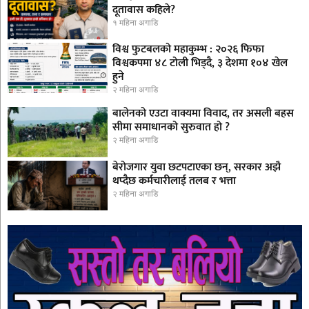
दूतावास कहिले?
१ महिना अगाडि
विश्व फुटबलको महाकुम्भ : २०२६ फिफा
विश्वकपमा ४८ टोली भिड्दै, ३ देशमा १०४ खेल
हुने
२ महिना अगाडि
बालेनको एउटा वाक्यमा विवाद, तर असली बहस
सीमा समाधानको सुरुवात हो ?
२ महिना अगाडि
बेरोजगार युवा छटपटाएका छन्, सरकार अझै
थप्दैछ कर्मचारीलाई तलब र भत्ता
२ महिना अगाडि