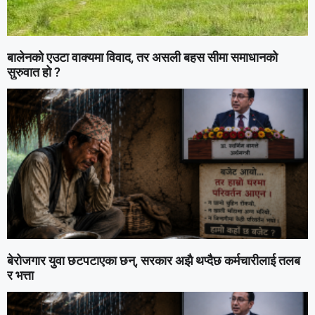
बालेनको एउटा वाक्यमा विवाद, तर असली बहस सीमा समाधानको
सुरुवात हो ?
बेरोजगार युवा छटपटाएका छन्, सरकार अझै थप्दैछ कर्मचारीलाई तलब
र भत्ता