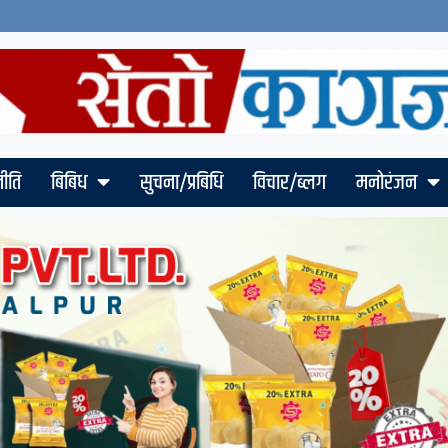
ीति
बिबिध
सुचना/प्रबिधि
विचार/ब्लग
मनोरंजन