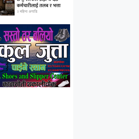
कर्मचारीलाई तलब र भत्ता
२ महिना अगाडि