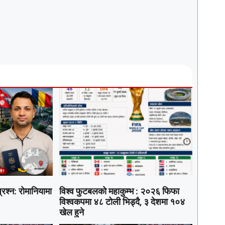
रश्न: रोमानियामा
विश्व फुटबलको महाकुम्भ : २०२६ फिफा
विश्वकपमा ४८ टोली भिड्दै, ३ देशमा १०४
खेल हुने