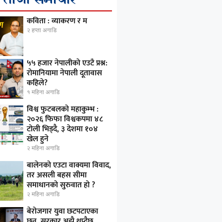
कविता : व्याकरण र म
२ हप्ता अगाडि
५५ हजार नेपालीको एउटै प्रश्न:
रोमानियामा नेपाली दूतावास
कहिले?
१ महिना अगाडि
विश्व फुटबलको महाकुम्भ :
२०२६ फिफा विश्वकपमा ४८
टोली भिड्दै, ३ देशमा १०४
खेल हुने
२ महिना अगाडि
बालेनको एउटा वाक्यमा विवाद,
तर असली बहस सीमा
समाधानको सुरुवात हो ?
२ महिना अगाडि
बेरोजगार युवा छटपटाएका
छन्, सरकार अझै थप्दैछ