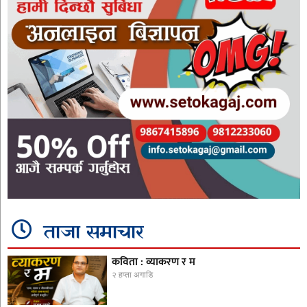
ताजा समाचार
कविता : व्याकरण र म
२ हप्ता अगाडि