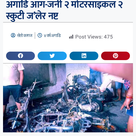
अगाडि आग-जनी २ मोटरसाइकल २
स्कुटी ज’लेर नष्ट
सेतो कागज
४ वर्ष अगाडि
Post Views:
475