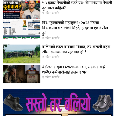
५५ हजार नेपालीको एउटै प्रश्न: रोमानियामा नेपाली
दूतावास कहिले?
१ महिना अगाडि
विश्व फुटबलको महाकुम्भ : २०२६ फिफा
विश्वकपमा ४८ टोली भिड्दै, ३ देशमा १०४ खेल
हुने
२ महिना अगाडि
बालेनको एउटा वाक्यमा विवाद, तर असली बहस
सीमा समाधानको सुरुवात हो ?
२ महिना अगाडि
बेरोजगार युवा छटपटाएका छन्, सरकार अझै
थप्दैछ कर्मचारीलाई तलब र भत्ता
२ महिना अगाडि