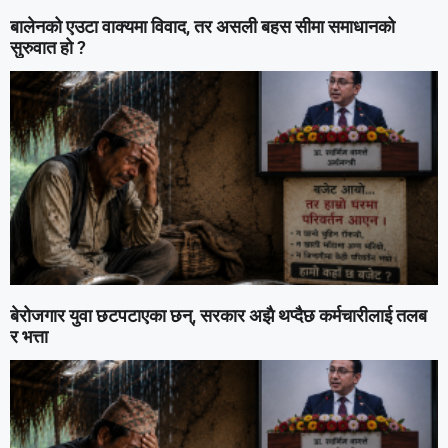
बालेनको एउटा वाक्यमा विवाद, तर असली बहस सीमा समाधानको
सुरुवात हो ?
बेरोजगार युवा छटपटाएका छन्, सरकार अझै थप्दैछ कर्मचारीलाई तलब
र भत्ता