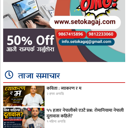
ताजा समाचार
कविता : व्याकरण र म
२ हप्ता अगाडि
५५ हजार नेपालीको एउटै प्रश्न: रोमानियामा नेपाली
दूतावास कहिले?
१ महिना अगाडि