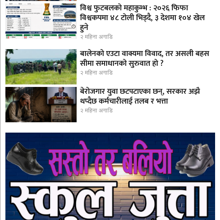
विश्व फुटबलको महाकुम्भ : २०२६ फिफा
विश्वकपमा ४८ टोली भिड्दै, ३ देशमा १०४ खेल
हुने
२ महिना अगाडि
बालेनको एउटा वाक्यमा विवाद, तर असली बहस
सीमा समाधानको सुरुवात हो ?
२ महिना अगाडि
बेरोजगार युवा छटपटाएका छन्, सरकार अझै
थप्दैछ कर्मचारीलाई तलब र भत्ता
२ महिना अगाडि