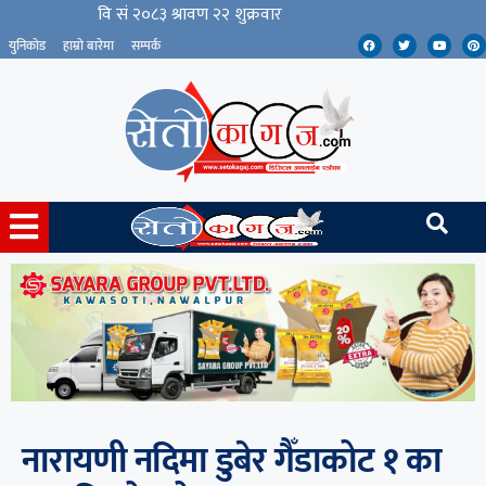
युनिकोड
हाम्रो बारेमा
सम्पर्क
नारायणी नदिमा डुबेर गैँडाकोट १ का