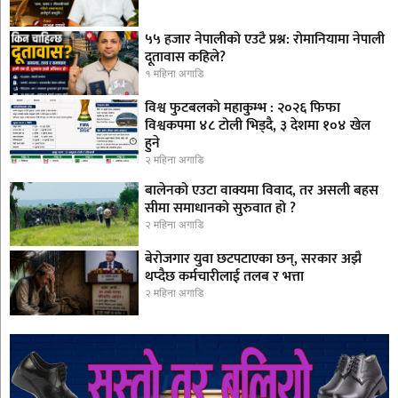
५५ हजार नेपालीको एउटै प्रश्न: रोमानियामा नेपाली
दूतावास कहिले?
१ महिना अगाडि
विश्व फुटबलको महाकुम्भ : २०२६ फिफा
विश्वकपमा ४८ टोली भिड्दै, ३ देशमा १०४ खेल
हुने
२ महिना अगाडि
बालेनको एउटा वाक्यमा विवाद, तर असली बहस
सीमा समाधानको सुरुवात हो ?
२ महिना अगाडि
बेरोजगार युवा छटपटाएका छन्, सरकार अझै
थप्दैछ कर्मचारीलाई तलब र भत्ता
२ महिना अगाडि