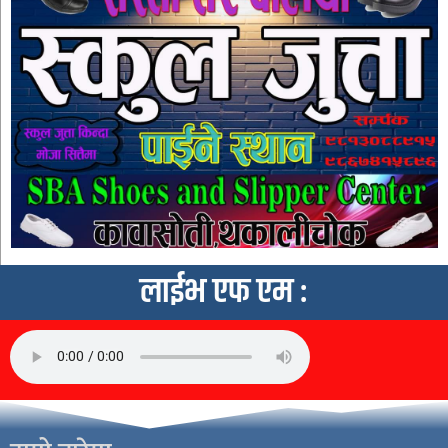
लाईभ एफ एम :