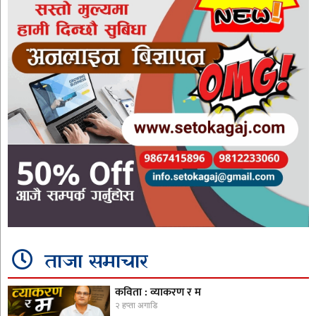
ताजा समाचार
कविता : व्याकरण र म
२ हप्ता अगाडि