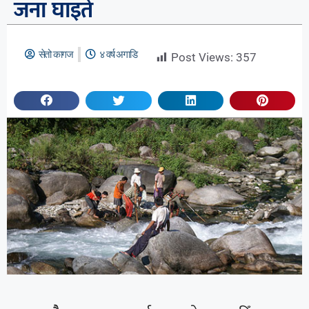
जना घाइते
सेतो कागज
४ वर्ष अगाडि
Post Views:
357