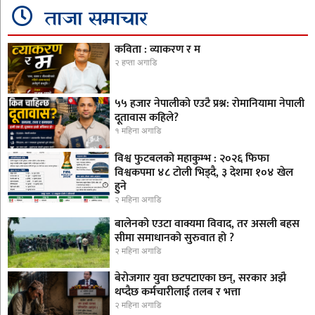
ताजा समाचार
कविता : व्याकरण र म
२ हप्ता अगाडि
५५ हजार नेपालीको एउटै प्रश्न: रोमानियामा नेपाली
दूतावास कहिले?
१ महिना अगाडि
विश्व फुटबलको महाकुम्भ : २०२६ फिफा
विश्वकपमा ४८ टोली भिड्दै, ३ देशमा १०४ खेल
हुने
२ महिना अगाडि
बालेनको एउटा वाक्यमा विवाद, तर असली बहस
सीमा समाधानको सुरुवात हो ?
२ महिना अगाडि
बेरोजगार युवा छटपटाएका छन्, सरकार अझै
थप्दैछ कर्मचारीलाई तलब र भत्ता
२ महिना अगाडि