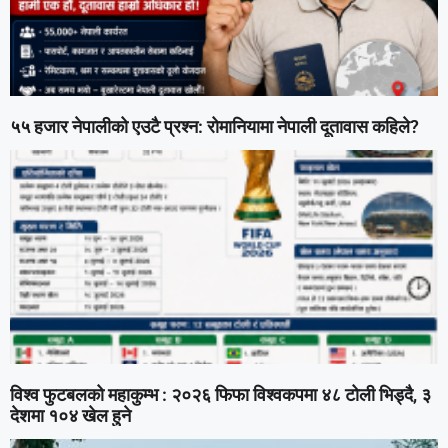
५५ हजार नेपालीको एउटै प्रश्न: रोमानियामा नेपाली दूतावास कहिले?
विश्व फुटबलको महाकुम्भ : २०२६ फिफा विश्वकपमा ४८ टोली भिड्दै, ३
देशमा १०४ खेल हुने