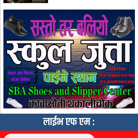
लाईभ एफ एम :