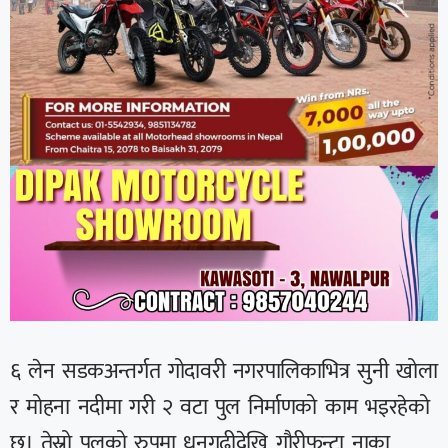
६ लेन सडकअन्तर्गत गोदावरी नगरपालिकाभित्र सुनी खोला
र मोहना नदीमा गरी २ वटा पुल निर्माणको काम भइरहेको
छ। तेस्रो पुलको रुपमा धनगढीदेखि गौरीफन्टा नाका