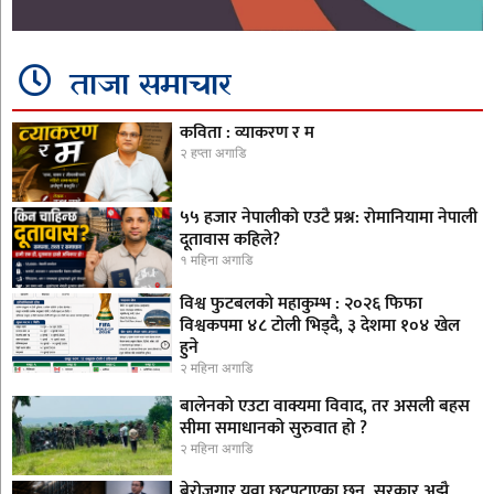
ताजा समाचार
कविता : व्याकरण र म
२ हप्ता अगाडि
५५ हजार नेपालीको एउटै प्रश्न: रोमानियामा नेपाली
दूतावास कहिले?
१ महिना अगाडि
विश्व फुटबलको महाकुम्भ : २०२६ फिफा
विश्वकपमा ४८ टोली भिड्दै, ३ देशमा १०४ खेल
हुने
२ महिना अगाडि
बालेनको एउटा वाक्यमा विवाद, तर असली बहस
सीमा समाधानको सुरुवात हो ?
२ महिना अगाडि
बेरोजगार युवा छटपटाएका छन्, सरकार अझै