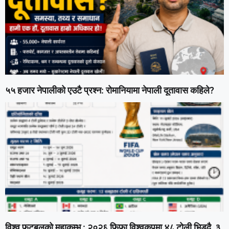
५५ हजार नेपालीको एउटै प्रश्न: रोमानियामा नेपाली दूतावास कहिले?
विश्व फुटबलको महाकुम्भ : २०२६ फिफा विश्वकपमा ४८ टोली भिड्दै, ३