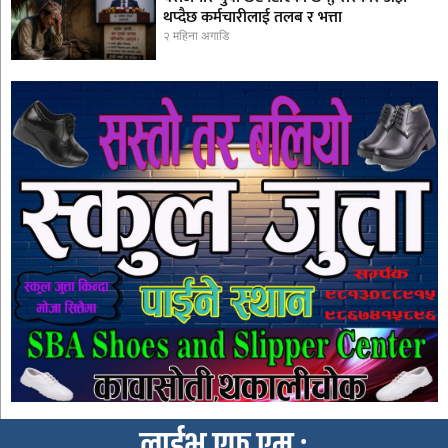
थप्दैछ कर्मचारीलाई तलब र भत्ता
२ महिना अगाडि
लाईभ एफ एम :