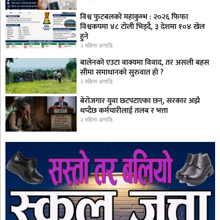
विश्व फुटबलको महाकुम्भ : २०२६ फिफा
विश्वकपमा ४८ टोली भिड्दै, ३ देशमा १०४ खेल
हुने
२ महिना अगाडि
बालेनको एउटा वाक्यमा विवाद, तर असली बहस
सीमा समाधानको सुरुवात हो ?
२ महिना अगाडि
बेरोजगार युवा छटपटाएका छन्, सरकार अझै
थप्दैछ कर्मचारीलाई तलब र भत्ता
२ महिना अगाडि