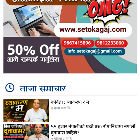
ताजा समाचार
कविता : व्याकरण र म
२ हप्ता अगाडि
५५ हजार नेपालीको एउटै प्रश्न: रोमानियामा नेपाली
दूतावास कहिले?
१ महिना अगाडि