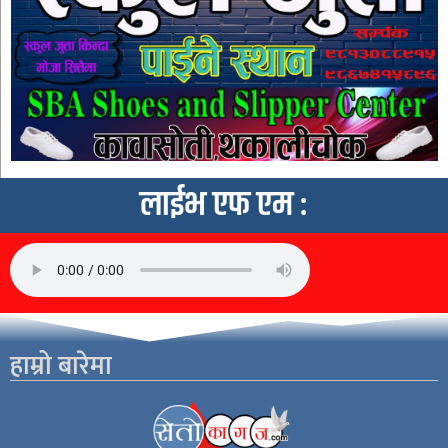
लाईभ एफ एम :
हाम्रो बारेमा